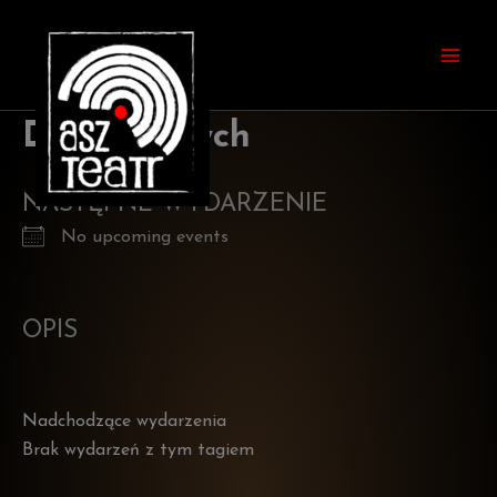
Przejdź
do
treści
Dla dorosłych
NASTĘPNE WYDARZENIE
No upcoming events
OPIS
Nadchodzące wydarzenia
Brak wydarzeń z tym tagiem