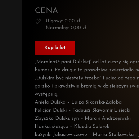
CENA
Ulgowy: 0,00 zł
Normalny: 0,00 zł
Kup bilet
„Moralność pani Dulskiej” od lat cieszy się o
humoru. Po drugie to prawdziwe zwierciadło na
„Dulskim być niestety trzeba” i uciec od tego 
gorzko i prawdziwie brzmią w dzisiejszym świec
występują:
Aniela Dulska – Luiza Sikorska-Załoba
Felicjan Dulski – Tadeusz Sławomir Lisiecki
Zbyszko Dulski, syn – Marcin Andrzejewski
Hanka, służąca – Klaudia Solarek
kuzynki Juliasiewiczowe – Marta Stajkowska i