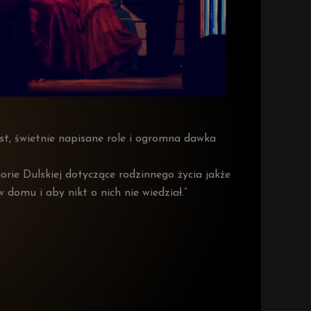
st, świetnie napisane role i ogromna dawka
eorie Dulskiej dotyczące rodzinnego życia jakże
 domu i aby nikt o nich nie wiedział.”