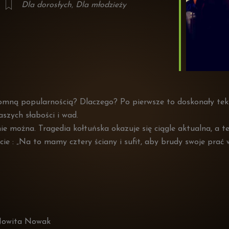
Dla dorosłych
,
Dla młodzieży
gromną popularnością? Dlaczego? Po pierwsze to doskonały tek
szych słabości i wad.
nie można. Tragedia kołtuńska okazuje się ciągle aktualna, a t
ie : „Na to mamy cztery ściany i sufit, aby brudy swoje prać w
 Jowita Nowak