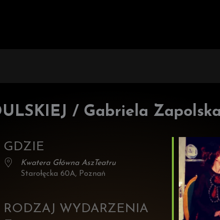
SKIEJ / Gabriela Zapolsk
GDZIE
Kwatera Główna AszTeatru
Starołęcka 60A, Poznań
RODZAJ WYDARZENIA
z Google
iCalendar
Office