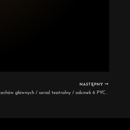
NASTĘPNY
SIEDEM grzechów głównych / serial teatralny / odcinek 6 PYCHA czyli Superbia